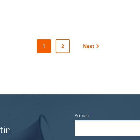
1
2
Next
Prénom
*
tin