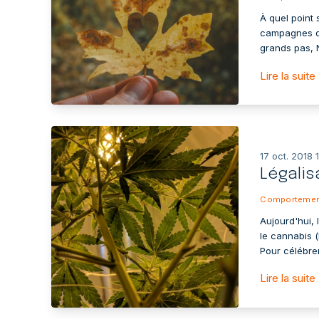
À quel point
campagnes de
grands pas, 
Lire la suite
17 oct. 2018 
Légalis
Comportemen
Aujourd'hui,
le cannabis (
Pour célébrer
Lire la suite