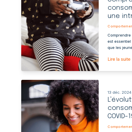
consom
une int
Comportemen
Comprendre c
est essentiel
que les jeune
Lire la suite
13 déc. 2024
L’évol
consom
COVID-1
Comportemen